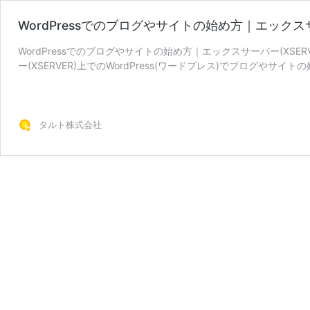
WordPressでのブログやサイトの始め方｜エック
WordPressでのブログやサイトの始め方｜エックスサーバー(XSE
ー(XSERVER)上でのWordPress(ワードプレス)でブログやサ
WordPress
読む
で
の
ブ
タルト株式会社
ロ
グ
や
サ
イ
ト
の
始
め
方
｜
エ