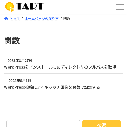
コ
ナ
ン
ビ
テ
ゲ
トップ
ホームページの作り方
関数
ン
ー
ツ
シ
へ
ョ
ス
ン
関数
キ
に
ッ
移
プ
動
2023年8月27日
WordPressをインストールしたディレクトリのフルパスを取得
2023年8月8日
WordPress投稿にアイキャッチ画像を関数で設定する
検索