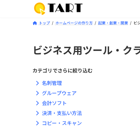
コ
ナ
ン
ビ
テ
ゲ
トップ
ホームページの作り方
起業・創業・開業
ビ
ン
ー
ツ
シ
へ
ョ
ビジネス用ツール・ク
ス
ン
キ
に
ッ
移
カテゴリでさらに絞り込む
プ
動
名刺管理
グループウェア
会計ソフト
決済・支払い方法
コピー・スキャン