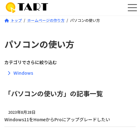
コ
ナ
ン
ビ
テ
ゲ
トップ
ホームページの作り方
パソコンの使い方
ン
ー
ツ
シ
へ
ョ
ス
ン
パソコンの使い方
キ
に
ッ
移
プ
動
カテゴリでさらに絞り込む
Windows
「パソコンの使い方」の記事一覧
2023年8月28日
Windows11をHomeからProにアップグレードしたい