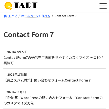
コ
ナ
ン
ビ
テ
ゲ
トップ
ホームページの作り方
Contact Form 7
ン
ー
ツ
シ
へ
ョ
ス
ン
Contact Form 7
キ
に
ッ
移
プ
動
2022年7月22日
ContactForm7の送信完了画面を見やすくカスタマイズ ～コピペ
実装可
2022年1月8日
【完全スパム対策】問い合わせフォームContact Form 7
2021年11月8日
【完全版】WordPressの問い合わせフォーム「Contact Form 7」
のカスタマイズ方法