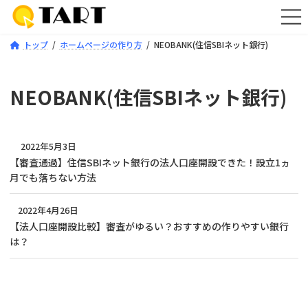
コ
ナ
ン
ビ
テ
ゲ
トップ
ホームページの作り方
NEOBANK(住信SBIネット銀行)
ン
ー
ツ
シ
へ
ョ
ス
ン
NEOBANK(住信SBIネット銀行)
キ
に
ッ
移
プ
動
2022年5月3日
【審査通過】住信SBIネット銀行の法人口座開設できた！設立1ヵ
月でも落ちない方法
2022年4月26日
【法人口座開設比較】審査がゆるい？おすすめの作りやすい銀行
は？