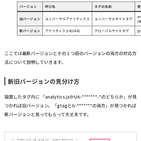
バージョン
呼び名
タグの名前
使
an
旧バージョン
ユニバーサルアナリティクス
ユニバーサルサイトタグ
(
新バージョン
アナリティクス4(GA4)
グローバルサイトタグ
gt
ここでは最新バージョンとその１つ前のバージョンの両方の対応方
法について説明していきます。
新旧バージョンの見分け方
設置したタグ内に 「analytics.jsかUA-*******-*のどちらか」が見
つかれば旧バージョン。「gtagとG-*******の両方」が見つかれば
新バージョンと思ってもらって大丈夫です。