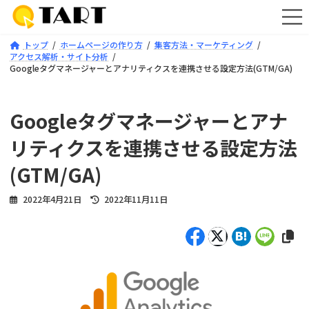
コ
ナ
ン
ビ
テ
ゲ
トップ
ホームページの作り方
集客方法・マーケティング
ン
ー
アクセス解析・サイト分析
ツ
シ
Googleタグマネージャーとアナリティクスを連携させる設定方法(GTM/GA)
へ
ョ
ス
ン
キ
に
Googleタグマネージャーとアナ
ッ
移
プ
動
リティクスを連携させる設定方法
(GTM/GA)
最
2022年4月21日
2022年11月11日
終
更
新
日
時
: