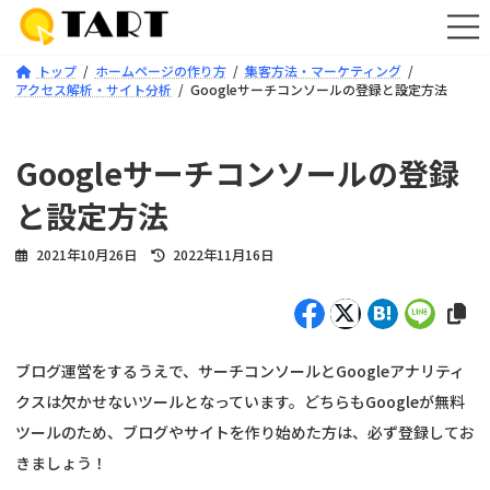
コ
ナ
ン
ビ
テ
ゲ
トップ
ホームページの作り方
集客方法・マーケティング
ン
ー
アクセス解析・サイト分析
Googleサーチコンソールの登録と設定方法
ツ
シ
へ
ョ
ス
ン
Googleサーチコンソールの登録
キ
に
ッ
移
と設定方法
プ
動
最
2021年10月26日
2022年11月16日
終
更
新
日
時
ブログ運営をするうえで、サーチコンソールとGoogleアナリティ
:
クスは欠かせないツールとなっています。どちらもGoogleが無料
ツールのため、ブログやサイトを作り始めた方は、必ず登録してお
きましょう！