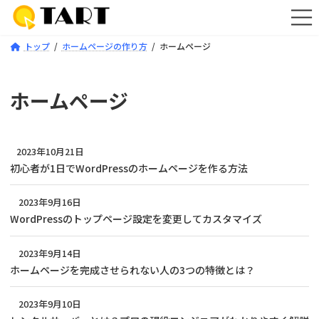
コ
ナ
ン
ビ
テ
ゲ
トップ
ホームページの作り方
ホームページ
ン
ー
ツ
シ
へ
ョ
ス
ン
ホームページ
キ
に
ッ
移
プ
動
2023年10月21日
初心者が1日でWordPressのホームページを作る方法
2023年9月16日
WordPressのトップページ設定を変更してカスタマイズ
2023年9月14日
ホームページを完成させられない人の3つの特徴とは？
2023年9月10日