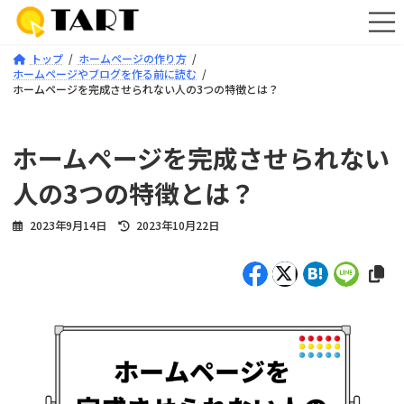
コ
ナ
ン
ビ
テ
ゲ
トップ
ホームページの作り方
ン
ー
ホームページやブログを作る前に読む
ツ
シ
ホームページを完成させられない人の3つの特徴とは？
へ
ョ
ス
ン
キ
に
ホームページを完成させられない
ッ
移
プ
動
人の3つの特徴とは？
最
2023年9月14日
2023年10月22日
終
更
新
日
時
: