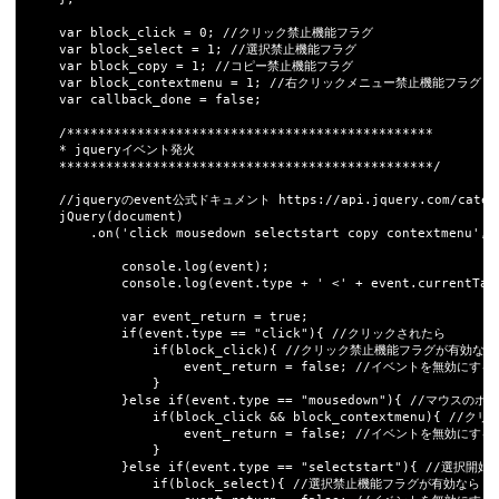
	var block_click = 0; //クリック禁止機能フラグ

	var block_select = 1; //選択禁止機能フラグ

	var block_copy = 1; //コピー禁止機能フラグ

	var block_contextmenu = 1; //右クリックメニュー禁止機能フラグ

	var callback_done = false;

	/***********************************************

	* jqueryイベント発火

	************************************************/

	//jqueryのevent公式ドキュメント https://api.jquery.com/category/events/event-object/

	jQuery(document)	

		.on('click mousedown selectstart copy contextmenu', block_selector, function(event) {

			console.log(event);

			console.log(event.type + ' <' + event.currentTarget.nodeName + '>');

			var event_return = true;

			if(event.type == "click"){ //クリックされたら

				if(block_click){ //クリック禁止機能フラグが有効なら

					event_return = false; //イベントを無効にする

				}	

			}else if(event.type == "mousedown"){ //マウスのボタンが押されたら

				if(block_click && block_contextmenu){ //クリック禁止機能と右クリックメニュー禁止機能フラグが有効なら

					event_return = false; //イベントを無効にする

				}

			}else if(event.type == "selectstart"){ //選択開始されたら

 				if(block_select){ //選択禁止機能フラグが有効なら
