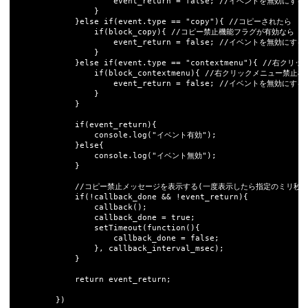
					event_return = false; //イベントを無効にする

				}

			}else if(event.type == "copy"){ //コピーされたら

				if(block_copy){ //コピー禁止機能フラグが有効なら

					event_return = false; //イベントを無効にする

				}

			}else if(event.type == "contextmenu"){ //右クリックメニュー

				if(block_contextmenu){ //右クリックメニュー禁止機能フラグが有効なら

					event_return = false; //イベントを無効にする

				}

			}

			if(event_return){

				console.log("イベント有効");

			}else{

				console.log("イベント無効");

			}

			//コピー禁止メッセージを表示する(一度表示したら指定のミリ秒間は表示しない)

			if(!callback_done && !event_return){

				callback();

				callback_done = true;				

				setTimeout(function(){

					callback_done = false;

				}, callback_interval_msec);

			}			

			return event_return;

		})
