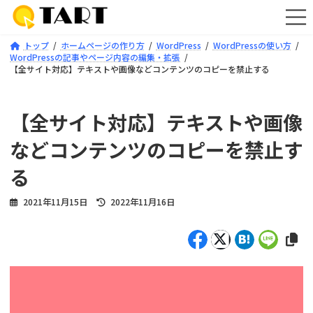
コ
ナ
ン
ビ
テ
ゲ
トップ
ホームページの作り方
WordPress
WordPressの使い方
ン
ー
WordPressの記事やページ内容の編集・拡張
ツ
シ
【全サイト対応】テキストや画像などコンテンツのコピーを禁止する
へ
ョ
ス
ン
キ
に
【全サイト対応】テキストや画像
ッ
移
プ
動
などコンテンツのコピーを禁止す
る
最
2021年11月15日
2022年11月16日
終
更
新
日
時
: