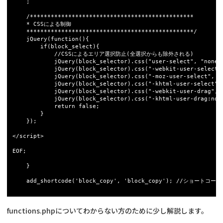
	;

	/***********************************************

	* CSSによる制御

	************************************************/

	jQuery(function(){

		if(block_select){

			//CSSによるエリア選択防止(全選択からも除外される)

			jQuery(block_selector).css("user-select", "none");

			jQuery(block_selector).css("-webkit-user-select", "none");

			jQuery(block_selector).css("-moz-user-select", "none");

			jQuery(block_selector).css("-khtml-user-select", "none");

			jQuery(block_selector).css("-webkit-user-drag", "none");

			jQuery(block_selector).css("-khtml-user-drag:none", "none");

			return false;

		}

	});

</script>

EOF;

	}

	add_shortcode('block_copy', 'block_copy'); //ショートコード登録

functions.phpについてわからない方のために少し解説します。