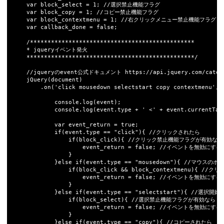
	var block_select = 1; //選択禁止機能フラグ

	var block_copy = 1; //コピー禁止機能フラグ

	var block_contextmenu = 1; //右クリックメニュー禁止機能フラグ

	var callback_done = false;

	/***********************************************

	* jqueryイベント発火

	************************************************/

	//jqueryのevent公式ドキュメント https://api.jquery.com/category/events/event-object/

	jQuery(document)	

		.on('click mousedown selectstart copy contextmenu', block_selector, function(event) {

			console.log(event);

			console.log(event.type + ' <' + event.currentTarget.nodeName + '>');

			var event_return = true;

			if(event.type == "click"){ //クリックされたら

				if(block_click){ //クリック禁止機能フラグが有効なら

					event_return = false; //イベントを無効にする

				}	

			}else if(event.type == "mousedown"){ //マウスのボタンが押されたら

				if(block_click && block_contextmenu){ //クリック禁止機能と右クリックメニュー禁止機能フラグが有効なら

					event_return = false; //イベントを無効にする

				}

			}else if(event.type == "selectstart"){ //選択開始されたら

 				if(block_select){ //選択禁止機能フラグが有効なら

					event_return = false; //イベントを無効にする

				}

			}else if(event.type == "copy"){ //コピーされたら
