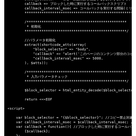
		callback => ブロックした時に実行するコールバックスクリプト

		callback_interval_msec => コールバックを実行する間隔(ミリ秒)

		********************************************************************************/

		/***********************************************

		 * 初期化

		************************************************/

		//パラメータ初期化

		extract(shortcode_atts(array(

			"block_selector" => "body",

			"callback" => "alert('このページのコンテンツ部分のコピー操作等は著作権保護のため禁止されています');",

			"callback_interval_msec" => 5000,

		), $atts));

		/***********************************************

		 * 入力パラメータチェック

		************************************************/

		$block_selector = html_entity_decode($block_selector); //htmlエスケープされた記号などを元に戻す

		return <<<EOF

<script>

	var block_selector = "{$block_selector}"; //コピー禁止対象を指定するjqueryセレクタ

	var callback_interval_msec = $callback_interval_msec; //コールバックを実行する間隔(ミリ秒)

	var callback = function(){ //ブロックした時に実行するコールバックスクリプト

		{$callback};

	};
