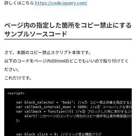
詳しくはこちら
https://code.jquery.com/
ページ内の指定した箇所をコピー禁止にする
サンプルソースコード
さて、本題のコピー禁止スクリプト本体です。
以下のコードをページ内のhtmlのどこでもいいので貼り付けてく
ださい。
これだけです。
<script>

	var block_selector = "body"; //★① コピー禁止対象を指定するjqueryセレクタ

	var callback_interval_msec = 5000; //★② コールバックを実行する間隔(ミリ秒)

	var callback = function(){{ //★③ ブロックした時に実行するコールバックスクリプト

		alert('このページのコンテンツ部分のコピー操作等は著作権保護のため禁止されています');

	};

	var block_click = 0; //クリック禁止機能フラグ
