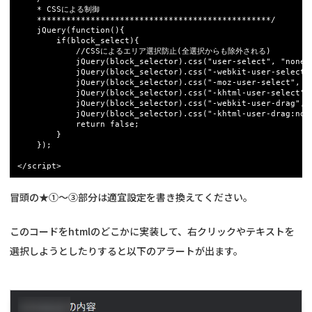
	* CSSによる制御

	************************************************/

	jQuery(function(){

		if(block_select){

			//CSSによるエリア選択防止(全選択からも除外される)

			jQuery(block_selector).css("user-select", "none");

			jQuery(block_selector).css("-webkit-user-select", "none");

			jQuery(block_selector).css("-moz-user-select", "none");

			jQuery(block_selector).css("-khtml-user-select", "none");

			jQuery(block_selector).css("-webkit-user-drag", "none");

			jQuery(block_selector).css("-khtml-user-drag:none", "none");

			return false;

		}

	});

</script>
冒頭の★①～③部分は適宜設定を書き換えてください。
このコードをhtmlのどこかに実装して、右クリックやテキストを
選択しようとしたりすると以下のアラートが出ます。